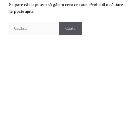
Se pare că nu putem să găsim ceea ce cauți. Probabil o căutare
te poate ajuta.
Caută
după: