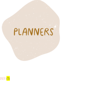
NNER
(1)