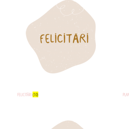
FELICITĂRI
(10)
PLA