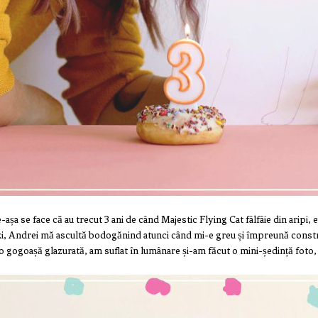
-așa se face că au trecut 3 ani de când Majestic Flying Cat fâlfâie din arip
enzi, Andrei mă ascultă bodogănind atunci când mi-e greu și împreună const
o gogoașă glazurată, am suflat în lumânare și-am făcut o mini-ședință foto,