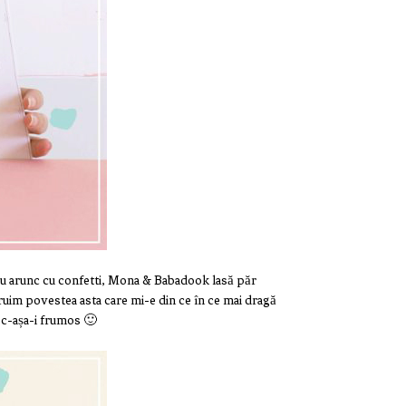
i, eu arunc cu confetti, Mona & Babadook lasă păr
ruim povestea asta care mi-e din ce în ce mai dragă
 c-așa-i frumos 🙂