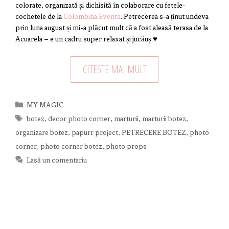
colorate, organizată și dichisită în colaborare cu fetele-
cochetele de la
Colombina Events
. Petrecerea s-a ținut undeva
prin luna august și mi-a plăcut mult că a fost aleasă terasa de la
Acuarela – e un cadru super relaxat și jucăuș ♥
CITESTE MAI MULT
Categorii
MY MAGIC
Etichete
botez
,
decor photo corner
,
marturii
,
marturii botez
,
organizare botez
,
papurr project
,
PETRECERE BOTEZ
,
photo
corner
,
photo corner botez
,
photo props
Lasă un comentariu