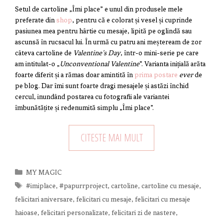
Setul de cartoline „Îmi place” e unul din produsele mele
preferate din
shop
, pentru că e colorat și vesel și cuprinde
pasiunea mea pentru hârtie cu mesaje, lipită pe oglindă sau
ascunsă în rucsacul lui. În urmă cu patru ani meșteream de zor
câteva cartoline de
Valentine’s Day
, într-o mini-serie pe care
am intitulat-o „
Unconventional Valentine
”. Varianta inițială arăta
foarte diferit și a rămas doar amintită în
prima postare
ever
de
pe blog. Dar îmi sunt foarte dragi mesajele și astăzi închid
cercul, inundând postarea cu fotografii ale variantei
îmbunătățite și redenumită simplu „Îmi place”.
CITESTE MAI MULT
Categorii
MY MAGIC
Etichete
#imiplace
,
#papurrproject
,
cartoline
,
cartoline cu mesaje
,
felicitari aniversare
,
felicitari cu mesaje
,
felicitari cu mesaje
haioase
,
felicitari personalizate
,
felicitari zi de nastere
,