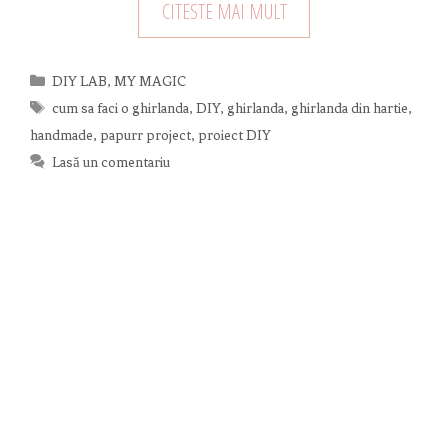
CITESTE MAI MULT
Categorii
DIY LAB
,
MY MAGIC
Etichete
cum sa faci o ghirlanda
,
DIY
,
ghirlanda
,
ghirlanda din hartie
,
handmade
,
papurr project
,
proiect DIY
Lasă un comentariu