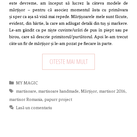
este devreme, am început să lucrez la câteva modele de
mărțișor – pentru că asociez momentul ăsta cu primăvara
și sper ca așa să vină mai repede. Mărțișoarele mele sunt făcute,
evident, din hârtie, la care am adăugat detalii din tuș și markere.
Le-am gândit ca pe niște cuvinte/urări de pus în piept sau pe
birou, care să descrie primitorul/purtătorul. Apoi le-am trecut
câte un fir de mărțișor și le-am pozat pe fiecare în parte.
CITESTE MAI MULT
Categorii
MY MAGIC
Etichete
martisoare
,
martisoare handmade
,
Mărțișor
,
martisor 2016
,
martisor Romania
,
papurr project
Lasă un comentariu