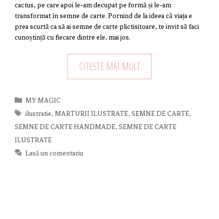
cactus, pe care apoi le-am decupat pe formă și le-am
transformat în semne de carte. Pornind de la ideea că viața e
prea scurtă ca să ai semne de carte plictisitoare, te invit să faci
cunoștință cu fiecare dintre ele, mai jos.
CITESTE MAI MULT
Categorii
MY MAGIC
Etichete
ilustratie
,
MARTURII ILUSTRATE
,
SEMNE DE CARTE
,
SEMNE DE CARTE HANDMADE
,
SEMNE DE CARTE
ILUSTRATE
Lasă un comentariu